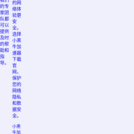
的网
的专
络体
家团
验更
队都
安
可以
全。
提供
选择
及时
小黑
的帮
牛加
助和
速器
指
下载
导。
官
网，
保护
您的
网络
隐私
和数
据安
全。
小黑
牛加