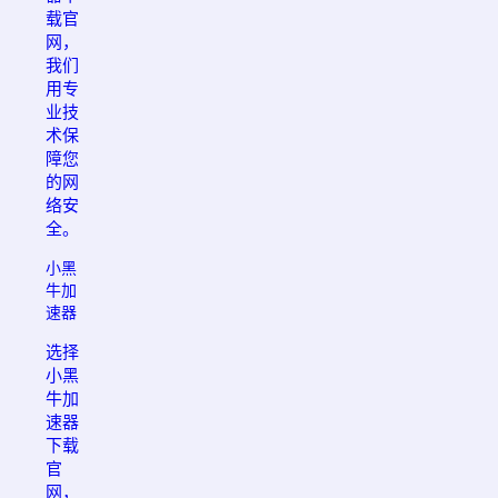
载官
网，
我们
用专
业技
术保
障您
的网
络安
全。
小黑
牛加
速器
选择
小黑
牛加
速器
下载
官
网，