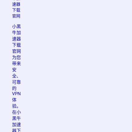
速器
下载
官网
小黑
牛加
速器
下载
官网
为您
带来
安
全、
可靠
的
VPN
体
验。
在小
黑牛
加速
器下