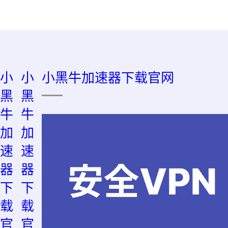
小
小
小黑牛加速器下载官网
黑
黑
牛
牛
加
加
速
速
器
器
下
下
载
载
官
官