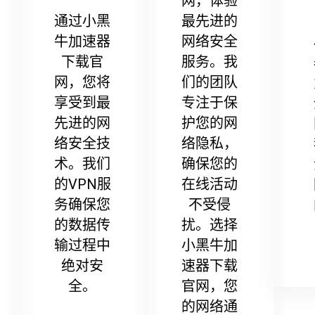
网，体验
通过小黑
最先进的
牛加速器
网络安全
下载官
服务。我
网，您将
们的团队
享受到最
专注于保
先进的网
护您的网
络安全技
络隐私，
术。我们
确保您的
的VPN服
在线活动
务确保您
不受侵
的数据传
扰。选择
输过程中
小黑牛加
绝对安
速器下载
全。
官网，您
的网络通