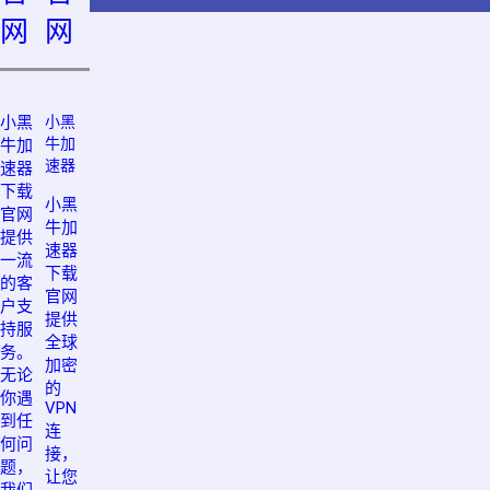
网
网
小黑
小黑
牛加
牛加
速器
速器
下载
小黑
官网
牛加
提供
速器
一流
下载
的客
官网
户支
提供
持服
全球
务。
加密
无论
的
你遇
VPN
到任
连
何问
接，
题，
让您
我们