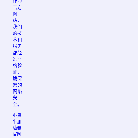
作为
官方
网
站，
我们
的技
术和
服务
都经
过严
格验
证，
确保
您的
网络
安
全。
小黑
牛加
速器
官网